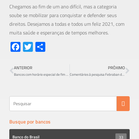
Chegamos ao fim de um ano difícil, mas a categoria
soube se mobilizar para conquistar e defender seus
direitos. Desejamos a todas e todos um feliz 2021, com
muita saúde e esperanças de tempos melhores.
Fa
T
S
ce
wi
h
b
tt
ar
ANTERIOR
PRÓXIMO
o
er
e
Bancos com horário especial de fim de ano
Comentários à pesquisa Febraban de tecnologia bancária
ok
Busque por bancos
Banco do Brasil
33