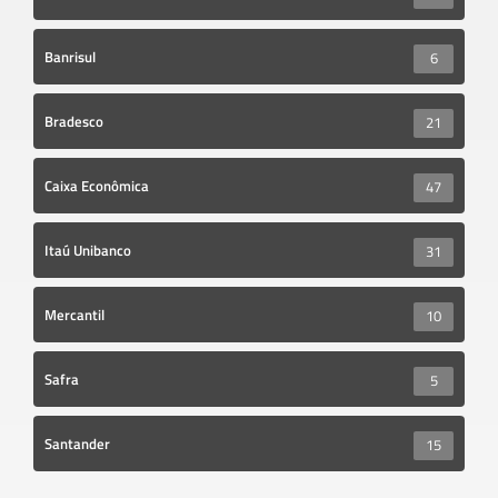
Banrisul
6
Bradesco
21
Caixa Econômica
47
Itaú Unibanco
31
Mercantil
10
Safra
5
Santander
15