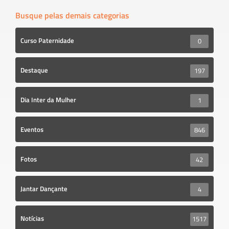
Busque pelas demais categorias
Curso Paternidade
0
Destaque
197
Dia Inter da Mulher
1
Eventos
846
Fotos
42
Jantar Dançante
4
Notícias
1517