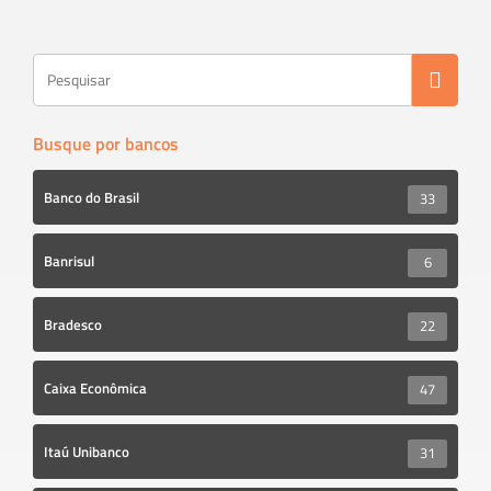
ok
Busque por bancos
Banco do Brasil
33
Banrisul
6
Bradesco
22
Caixa Econômica
47
Itaú Unibanco
31