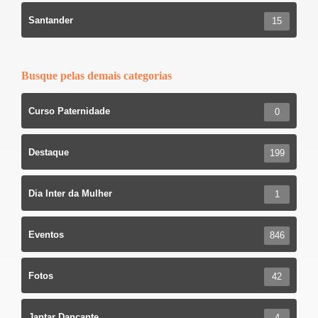
Santander
15
Busque pelas demais categorias
Curso Paternidade
0
Destaque
199
Dia Inter da Mulher
1
Eventos
846
Fotos
42
Jantar Dançante
4