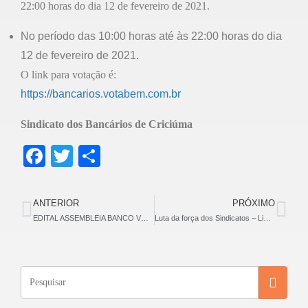
22:00 horas do dia 12 de fevereiro de 2021.
No período das 10:00 horas até às 22:00 horas do dia
12 de fevereiro de 2021.
O link para votação é:
https://bancarios.votabem.com.br
Sindicato dos Bancários de Criciúma
F
T
S
a
wi
h
c
tt
ar
ANTERIOR
PRÓXIMO
e
er
e
EDITAL ASSEMBLEIA BANCO VOTORANTIM – ACT PPR
Luta da força dos Sindicatos – Liminar obtida pela Contraf-CUT impede Banco do Brasil de extinguir função de caixa
b
o
o