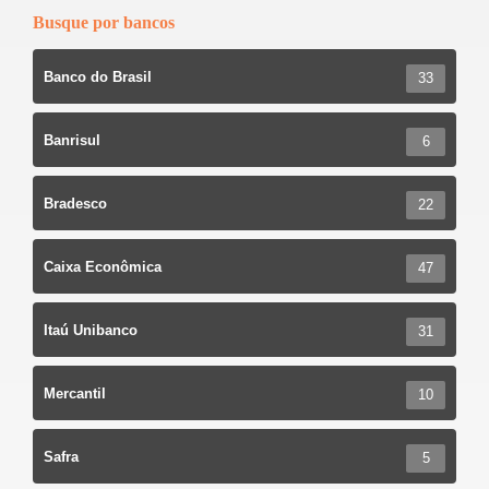
k
Busque por bancos
Banco do Brasil
33
Banrisul
6
Bradesco
22
Caixa Econômica
47
Itaú Unibanco
31
Mercantil
10
Safra
5