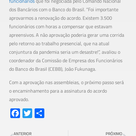
funcionários
que foi negociada pelo Comando Nacional
dos Bancários com o Banco do Brasil. “Foi importante
aprovarmos a renovação do acordo. Existem 3.500
funcionários com horas a compensar que estavam
apreensivos. A não aprovação poderia gerar uma corrida
pelo retorno ao trabalho presencial, que na atual
conjuntura da pandemia seria um desastre!”, avaliou o
coordenador da Comissão de Empresa dos Funcionários
do Banco do Brasil (CEBB), João Fukunaga.
Com a aprovação nas assembleias, o próximo passo será
o encaminhamento para a assinatura do acordo
aprovado.
Fa
T
S
ce
wi
h
b
tt
ar
ANTERIOR
PRÓXIMO