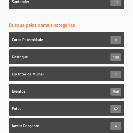
Santander
15
Busque pelas demais categorias
Curso Paternidade
0
Destaque
199
Dia Inter da Mulher
1
Eventos
846
Fotos
42
Jantar Dançante
4