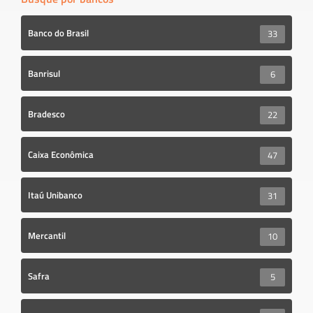
Banco do Brasil
33
Banrisul
6
Bradesco
22
Caixa Econômica
47
Itaú Unibanco
31
Mercantil
10
Safra
5