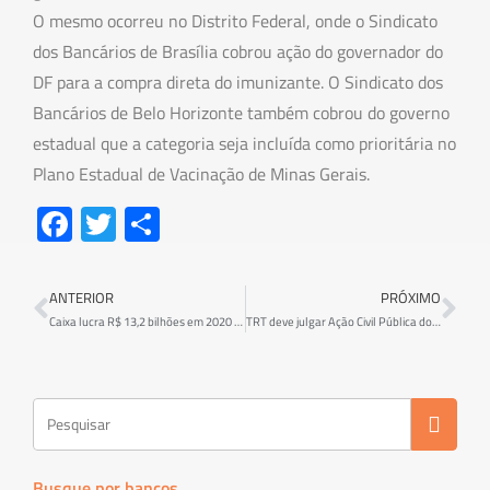
O mesmo ocorreu no Distrito Federal, onde o Sindicato
dos Bancários de Brasília cobrou ação do governador do
DF para a compra direta do imunizante. O Sindicato dos
Bancários de Belo Horizonte também cobrou do governo
estadual que a categoria seja incluída como prioritária no
Plano Estadual de Vacinação de Minas Gerais.
Fa
T
S
ce
wi
h
b
tt
ar
ANTERIOR
PRÓXIMO
o
er
e
Caixa lucra R$ 13,2 bilhões em 2020 e ainda querem privatizar
TRT deve julgar Ação Civil Pública do concurso 2014 da Caixa no próximo dia 7 de abril
ok
Busque por bancos