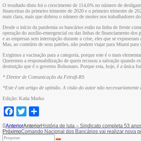
O resultado disto foi o crescimento de 114,6% no número de desligame
financeiras do primeiro trimestre de 2020 e o primeiro trimestre de
mais clara, mais que dobrou o número de mortes nos trabalhadores do 
Desde o início da pandemia os bancários estão na linha de frente como
operação do auxílio-emergencial ou das linhas de financiamento dos 
e as empresas sem interrupção durante a crise, eles que se expuseram a
Mas, ao contrário de seus patrões, não podem viajar para Miami para s
Exigimos a vacinação para a categoria, porque este é o mais elementar 
Queremos a responsabilização de quem recusou a salvação quando era
destruição que é o governo Bolsonaro. Porque esta, hoje, é a única fo
* Diretor de Comunicação da Fetrafi-RS
*Este é um artigo de opinião. A visão do autor não necessariamente ex
Edição: Katia Marko
Facebook
Twitter
Share
Anterior
Anterior
História de luta – Sindicato completa 53 an
Próximo
Comando Nacional dos Bancários vai realizar nova pe