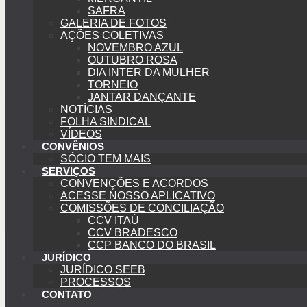
SAFRA
GALERIA DE FOTOS
AÇÕES COLETIVAS
NOVEMBRO AZUL
OUTUBRO ROSA
DIA INTER DA MULHER
TORNEIO
JANTAR DANÇANTE
NOTÍCIAS
FOLHA SINDICAL
VÍDEOS
CONVÊNIOS
SÓCIO TEM MAIS
SERVIÇOS
CONVENÇÕES E ACORDOS
ACESSE NOSSO APLICATIVO
COMISSÕES DE CONCILIAÇÃO
CCV ITAÚ
CCV BRADESCO
CCP BANCO DO BRASIL
JURÍDICO
JURÍDICO SEEB
PROCESSOS
CONTATO