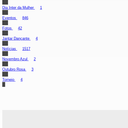
Dia Inter da Mulher
1
Eventos
846
Fotos
42
Jantar Dançante
4
Notícias
1517
Novembro Azul
2
Outubro Rosa
3
Torneio
4