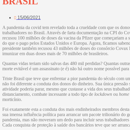
BRASIL
15/06/2021
A pandemia da covid tem revelado toda a crueldade com que os donos 
trabalhadores no Brasil. Através de farta documentação na CPI do C
recusou 100 milhões de doses da vacina da Pfizer que começariam a 
do que o pago pelos Estados Unidos e Europa. Agora, ficamos sabendo
presidente também recusou 43 milhões de doses do consórcio Covax Fac
imunizar em duas doses mais de 70 milhões de brasileiros.
Quantas vidas teriam sido salvas das 480 mil perdidas? Quantas outra
morte evitável é um assassinato (e é) não há outro nome possível para
Triste Brasil que teve que enfrentar a pior pandemia do século com u
não foi diferente a conduta dos donos do dinheiro. Sua única pressão
atividade poderia parar, mesmo que custasse a vida dos seus trabalha
distanciamento, combate incessante a todo tipo de
lockdown
ou
home 
morticínio.
Foi exatamente esta a conduta dos mais endinheirados membros desta 
sua imensa influência política para arrancar um pacote trilionário do 
pandemia, mas não moveram um dedo para incluir seus trabalhadores 
Cada conquista de proteção à saúde dos bancários teve que ser arran