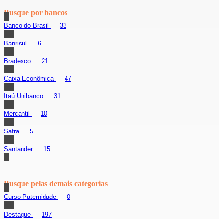
Busque por bancos
Banco do Brasil
33
Banrisul
6
Bradesco
21
Caixa Econômica
47
Itaú Unibanco
31
Mercantil
10
Safra
5
Santander
15
Busque pelas demais categorias
Curso Paternidade
0
Destaque
197