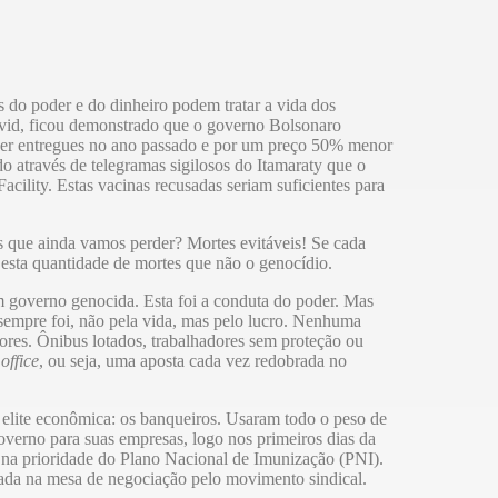
do poder e do dinheiro podem tratar a vida dos
ovid, ficou demonstrado que o governo Bolsonaro
ser entregues no ano passado e por um preço 50% menor
 através de telegramas sigilosos do Itamaraty que o
ility. Estas vacinas recusadas seriam suficientes para
s que ainda vamos perder? Mortes evitáveis! Se cada
 esta quantidade de mortes que não o genocídio.
m governo genocida. Esta foi a conduta do poder. Mas
 sempre foi, não pela vida, mas pelo lucro. Nenhuma
dores. Ônibus lotados, trabalhadores sem proteção ou
office
, ou seja, uma aposta cada vez redobrada no
elite econômica: os banqueiros. Usaram todo o peso de
governo para suas empresas, logo nos primeiros dias da
na prioridade do Plano Nacional de Imunização (PNI).
cada na mesa de negociação pelo movimento sindical.