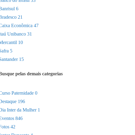
Banco do Brasil
33
Banrisul
6
Bradesco
21
Caixa Econômica
47
Itaú Unibanco
31
Mercantil
10
Safra
5
Santander
15
Busque pelas demais categorias
Curso Paternidade
0
Destaque
196
Dia Inter da Mulher
1
Eventos
846
Fotos
42