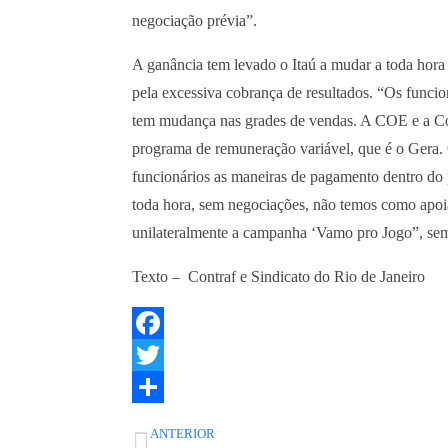
negociação prévia”.
A ganância tem levado o Itaú a mudar a toda hora
pela excessiva cobrança de resultados. “Os funci
tem mudança nas grades de vendas. A COE e a C
programa de remuneração variável, que é o Gera. O
funcionários as maneiras de pagamento dentro do 
toda hora, sem negociações, não temos como apoia
unilateralmente a campanha ‘Vamo pro Jogo”, se
Texto – Contraf e Sindicato do Rio de Janeiro
F
a
T
c
w
S
ANTERIOR