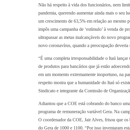
Não há respeito à vida dos funcionários, nem limi
pandemia, querendo aumentar ainda mais o seu lucr
um crescimento de 63,5% em relação ao mesmo per
impôs uma campanha de ‘estímulo’ à venda de p
ultrapassar as metas inalcançáveis do novo prog
novo coronavírus, quando a preocupação deveria s
“É uma completa irresponsabilidade o Itaú lança
de produtos para bancários que já estão adoecend
em um momento extremamente inoportuno, na pande
respeito mostra que a humanidade do Itaú só exist
Sindicato e integrante da Comissão de Organiza
Adiantou que a COE está cobrando do banco uma
programa de remuneração variável Gera. Na campa
O coordenador da COE, Jair Alves, frisou que os b
do Gera de 1000 e 1100. “Por isso inventaram es