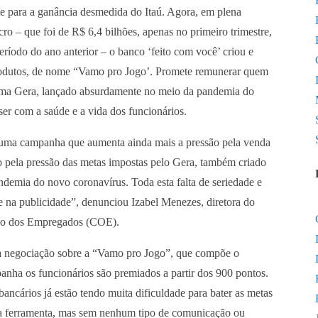
te para a ganância desmedida do Itaú. Agora, em plena
o – que foi de R$ 6,4 bilhões, apenas no primeiro trimestre,
íodo do ano anterior – o banco ‘feito com você’ criou e
rodutos, de nome “Vamo pro Jogo’. Promete remunerar quem
rama Gera, lançado absurdamente no meio da pandemia do
er com a saúde e a vida dos funcionários.
r uma campanha que aumenta ainda mais a pressão pela venda
o pela pressão das metas impostas pelo Gera, também criado
mia do novo coronavírus. Toda esta falta de seriedade e
e na publicidade”, denunciou Izabel Menezes, diretora do
ção dos Empregados (COE).
 negociação sobre a “Vamo pro Jogo”, que compõe o
nha os funcionários são premiados a partir dos 900 pontos.
ancários já estão tendo muita dificuldade para bater as metas
ta ferramenta, mas sem nenhum tipo de comunicação ou