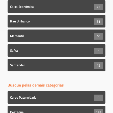
Caixa Econômica
47
Itaú Unibanco
31
Mercantil
10
Safra
5
Santander
15
Busque pelas demais categorias
Curso Paternidade
0
Destaque
199