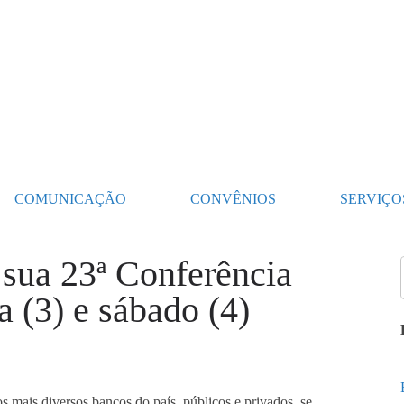
COMUNICAÇÃO
CONVÊNIOS
SERVIÇO
 sua 23ª Conferência
a (3) e sábado (4)
s mais diversos bancos do país, públicos e privados, se