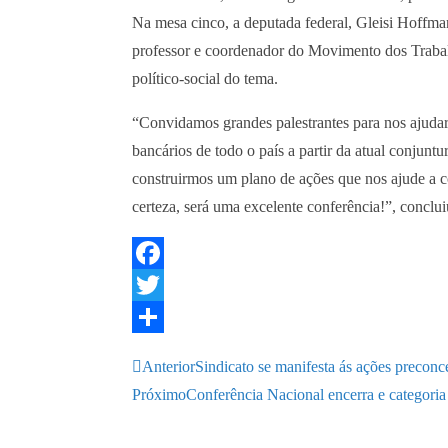
Na mesa cinco, a deputada federal, Gleisi Hoffman
professor e coordenador do Movimento dos Trabal
político-social do tema.
“Convidamos grandes palestrantes para nos ajudar a
bancários de todo o país a partir da atual conjun
construirmos um plano de ações que nos ajude a 
certeza, será uma excelente conferência!”, conclu
F
a
T
c
w
S
Anterior
Sindicato se manifesta ás ações preconce
e
i
h
Próximo
Conferência Nacional encerra e categoria
b
t
a
o
t
r