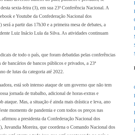
 desta sexta-feira (3), em sua 23ª Conferência Nacional. A
acebook e Youtube da Confederação Nacional dos
erá a partir das 17h30 e a primeira mesa de debates, a
idente Luiz Inácio Lula da Silva. As atividades continuam
ndicais de todo o país, que foram debatidas pelas conferências
s de bancários de bancos públicos e privados, a 23ª
no de lutas da categoria até 2022.
lhadora, está sob intenso ataque de um governo que não tem
sa jornada de trabalho, adicional de horas-extras e
b ataque. Mas, a situação é ainda mais drástica e leva, ano
Neste momento de pandemia e com todos os preços nas
l”, afirmou a presidenta da Confederação Nacional dos
), Juvandia Moreira, que coordena o Comando Nacional dos