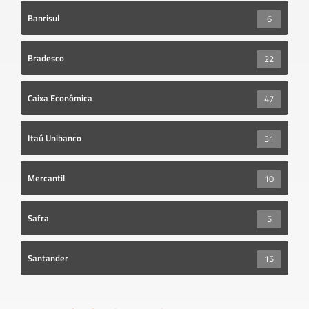
Banrisul
6
Bradesco
22
Caixa Econômica
47
Itaú Unibanco
31
Mercantil
10
Safra
5
Santander
15