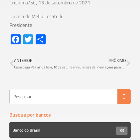
Criciúma/SC, 13 de setembro de 2021.
Dirceia de Mello Locatelli
Presidente
Fa
T
S
ce
wi
h
b
tt
ar
ANTERIOR
PRÓXIMO
o
er
e
Caixa paga PLR ainda hoje, 10 de setembro
Banrisulenses definem ações para impedir privatização do banco
ok
Busque por bancos
Banco do Brasil
33