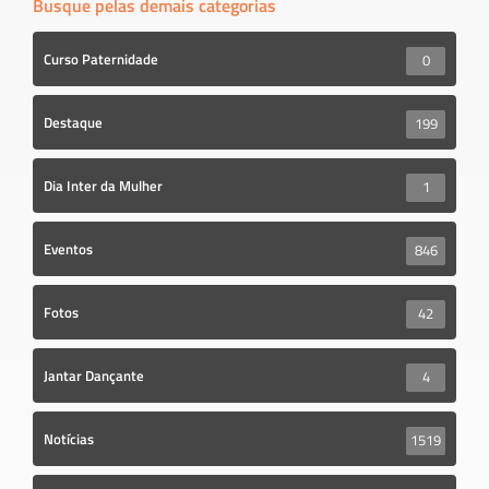
Busque pelas demais categorias
Curso Paternidade
0
Destaque
199
Dia Inter da Mulher
1
Eventos
846
Fotos
42
Jantar Dançante
4
Notícias
1519