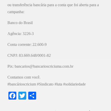
ou transferência bancária para a conta que foi aberta para a
campanha:
Banco do Brasil
Agência: 3226-3
Conta corrente: 22.600-9
CNPJ: 83.669.648/0001-82
Pix: bancarios@bancarioscriciuma.com.br
Contamos com você.
#bancárioscricium #Sindicato #luta #solidariedade
F
T
S
a
wi
h