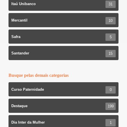
Itaú Unibanco
31
Mercantil
10
Safra
5
Santander
15
Busque pelas demais categorias
Curso Paternidade
0
Destaque
199
Dia Inter da Mulher
1