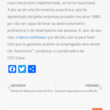
novo mecanismo implementado, se torna inaceitável.
Trata-se de uma ferramenta anacrônica, que foi
aposentada até pelas empresas privadas nos anos 1980,
por não ser capaz de levar ao desenvolvimento
profissional e de desempenho das pessoas. E, pior do que
isso,
o banco confessou
que decidiu usá-la para fazer
com que os gestores avaliem os empregados sem serem
tão ‘bonzinhos’”, completou a coordenadora da
CEE/Caixa.
Fa
T
S
ce
wi
h
b
tt
ar
ANTERIOR
PRÓXIMO
o
er
e
Brindes de Natal para sócios do Sindicato
Avançam negociações com o BB sobre retorno ao trabalho presencial
ok