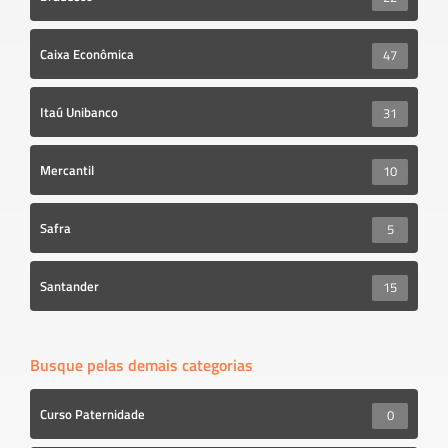
Caixa Econômica
47
Itaú Unibanco
31
Mercantil
10
Safra
5
Santander
15
Busque pelas demais categorias
Curso Paternidade
0