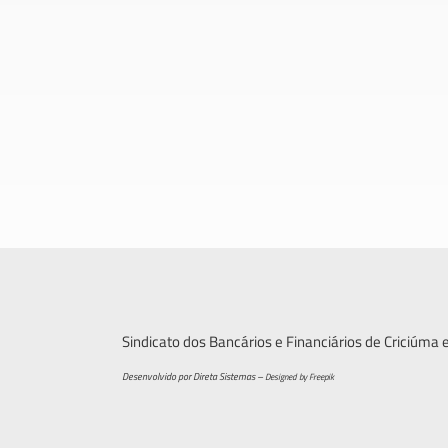
Sindicato dos Bancários e Financiários de Criciúma 
Desenvolvido por Direta Sistemas –
Designed by Freepik