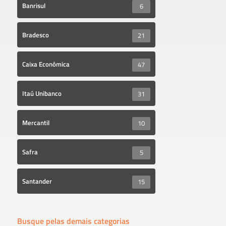
Banrisul
6
Bradesco
21
Caixa Econômica
47
Itaú Unibanco
31
Mercantil
10
Safra
5
Santander
15
Busque pelas demais categorias