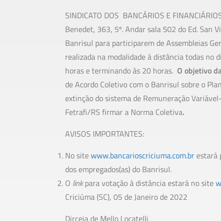
SINDICATO DOS BANCÁRIOS E FINANCIÁRIOS D
Benedet, 363, 5º. Andar sala 502 do Ed. San 
Banrisul para participarem de Assembleias Ger
realizada na modalidade à distância todas no d
horas e terminando às 20 horas.
O objetivo d
de Acordo Coletivo com o Banrisul sobre o Pla
extinção do sistema de Remuneração Variável-R
Fetrafi/RS firmar a Norma Coletiva
.
AVISOS IMPORTANTES:
No site
www.bancarioscriciuma.com.br
estará 
dos empregados(as) do Banrisul.
O
link
para votação à distância estará no site
w
Criciúma (SC), 05 de Janeiro de 2022
Dirceia de Mello Locatelli