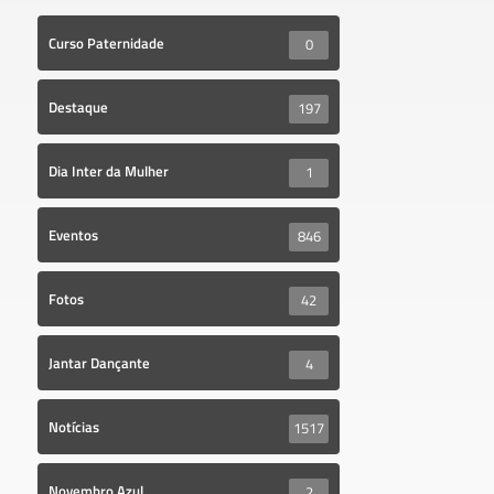
Curso Paternidade
0
Destaque
197
Dia Inter da Mulher
1
Eventos
846
Fotos
42
Jantar Dançante
4
Notícias
1517
Novembro Azul
2