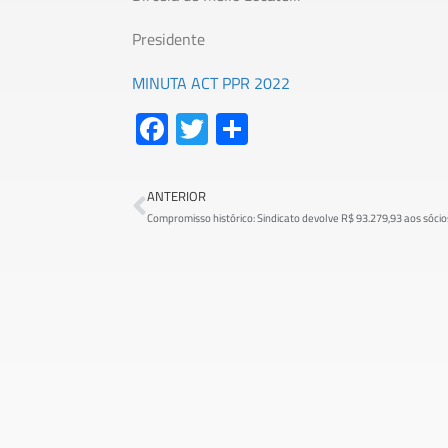
Presidente
MINUTA ACT PPR 2022
Fa
T
S
ce
wi
h
b
tt
ar
ANTERIOR
o
er
e
Compromisso histórico: Sindicato devolve R$ 93.279,93 aos sócio
ok