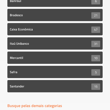
Banrisul
6
Bradesco
21
Caixa Econômica
47
Itaú Unibanco
31
Mercantil
10
Safra
5
Santander
15
Busque pelas demais categorias