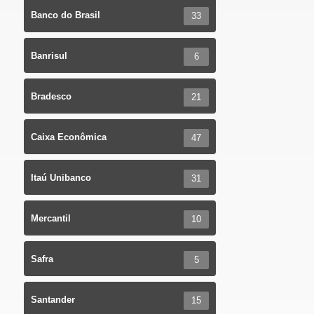
Banco do Brasil
33
Banrisul
6
Bradesco
21
Caixa Econômica
47
Itaú Unibanco
31
Mercantil
10
Safra
5
Santander
15