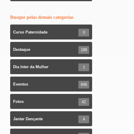
Busque pelas demais categorias
Curso Paternidade
0
Destaque
198
Dia Inter da Mulher
1
Eventos
846
Fotos
42
Jantar Dançante
4