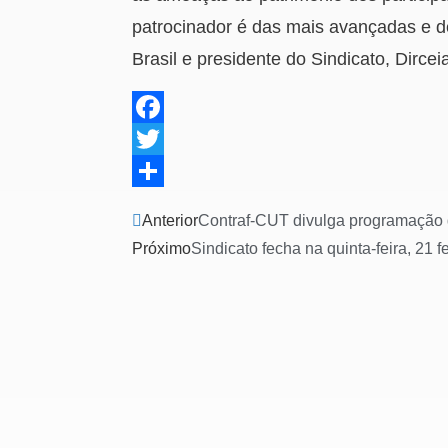
patrocinador é das mais avançadas e d
Brasil e presidente do Sindicato, Dircei
F
a
T
c
w
S
Anterior
Contraf-CUT divulga programação 
e
i
h
Próximo
Sindicato fecha na quinta-feira, 21 
b
t
a
o
t
r
o
e
e
k
r