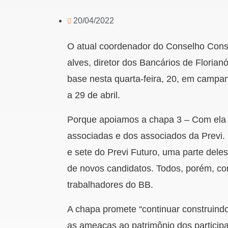
20/04/2022
O atual coordenador do Conselho Consul
alves, diretor dos Bancários de Floria
base n
esta quarta-feira
, 20,
em campa
a 29 de abril.
Porque apoiamos a chapa 3 – Com ela
associadas e dos associados da Previ.
e sete do Previ Futuro, uma parte dele
de novos candidatos. Todos, porém, com
trabalhadores do BB.
A chapa promete “continuar construindo
as ameaças ao patrimônio dos participan