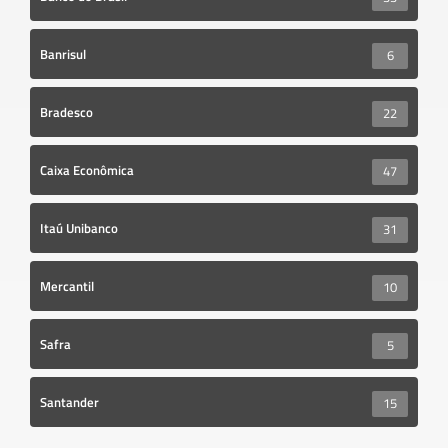
Banrisul
6
Bradesco
22
Caixa Econômica
47
Itaú Unibanco
31
Mercantil
10
Safra
5
Santander
15