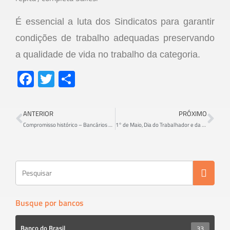
É
essencial a luta dos Sindicatos
para garantir
condições de trabalho adequadas preservando
a qualidade de vida no trabalho
da categoria.
Fa
T
S
ce
wi
h
b
tt
ar
ANTERIOR
PRÓXIMO
o
er
e
Compromisso histórico – Bancários devolvem cerca de R$ 46 mil referente contribuição negocial aos sócios da entidade
1° de Maio, Dia do Trabalhador e da Trabalhadora é dia de luta por emprego e direitos
ok
Busque por bancos
Banco do Brasil
33