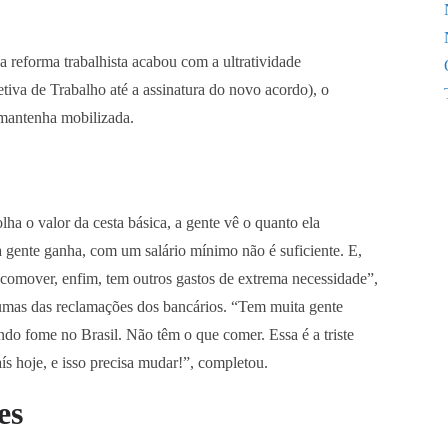
a reforma trabalhista acabou com a ultratividade
tiva de Trabalho até a assinatura do novo acordo), o
 mantenha mobilizada.
ha o valor da cesta básica, a gente vê o quanto ela
a gente ganha, com um salário mínimo não é suficiente. E,
locomover, enfim, tem outros gastos de extrema necessidade”,
gumas das reclamações dos bancários. “Tem muita gente
do fome no Brasil. Não têm o que comer. Essa é a triste
ís hoje, e isso precisa mudar!”, completou.
es