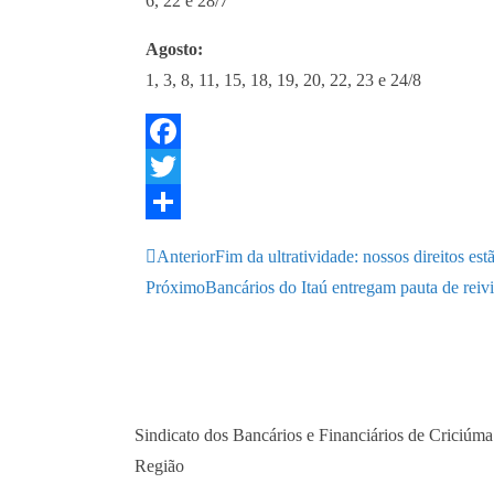
6, 22 e 28/7
Agosto:
1, 3, 8, 11, 15, 18, 19, 20, 22, 23 e 24/8
F
a
T
c
w
S
Anterior
Fim da ultratividade: nossos direitos es
e
i
h
Próximo
Bancários do Itaú entregam pauta de reiv
b
t
a
o
t
r
o
e
e
k
r
Sindicato dos Bancários e Financiários de Criciúma
Região