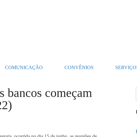
COMUNICAÇÃO
CONVÊNIOS
SERVIÇO
os bancos começam
22)
egoria, ocorrida no dia 15 de junho, as reuniões de