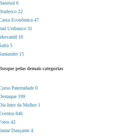
Banrisul
6
Bradesco
22
Caixa Econômica
47
Itaú Unibanco
31
Mercantil
10
Safra
5
Santander
15
Busque pelas demais categorias
Curso Paternidade
0
Destaque
199
Dia Inter da Mulher
1
Eventos
846
Fotos
42
Jantar Dançante
4