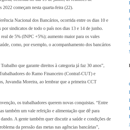
 2022 começam nesta quarta-feira (22).
ferência Nacional dos Bancários, ocorrida entre os dias 10 e
 por sindicatos de todo o país nos dias 13 e 14 de junho.
to real de 5% (INPC +5%); aumento maior para os vales
à saúde, como, por exemplo, o acompanhamento dos bancários
abalho que garante direitos à categoria já faz 30 anos”,
 Trabalhadores do Ramo Financeiro (Contraf-CUT) e
, Juvandia Moreira, ao lembrar que a primeira CCT
onvenção, os trabalhadores querem novas conquistas. “Entre
 mas também um vale refeição e alimentação que dê para
á dando. A gente também quer discutir a saúde e condições de
problema da pressão das metas nas agências bancárias”,