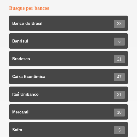
k
Busque por bancos
Banco do Brasil
33
Banrisul
6
Bradesco
21
Caixa Econômica
47
Itaú Unibanco
31
Mercantil
10
Safra
5