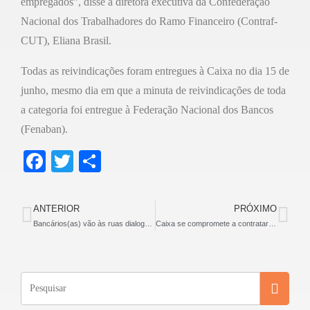
empregados”, disse a diretora executiva da Confederação
Nacional dos Trabalhadores do Ramo Financeiro (Contraf-
CUT), Eliana Brasil.
Todas as reivindicações foram entregues à Caixa no dia 15 de
junho, mesmo dia em que a minuta de reivindicações de toda
a categoria foi entregue à Federação Nacional dos Bancos
(Fenaban).
F
T
S
a
wi
h
c
tt
ar
ANTERIOR
PRÓXIMO
e
er
e
Bancários(as) vão às ruas dialogar com a população sobre a exploração praticada pelos bancos
Caixa se compromete a contratar mais empregados
b
o
o