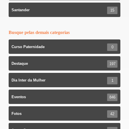
Santander
15
Busque pelas demais categorias
Curso Paternidade
0
Destaque
197
Dia Inter da Mulher
1
Eventos
846
Fotos
42