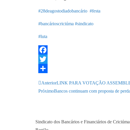
#28deagostodiadobancário
#festa
#bancárioscriciúma
#sindicato
#luta
F
a
T
c
w
S
Anterior
LINK PARA VOTAÇÃO ASSEMBLE
e
i
h
Próximo
Bancos continuam com proposta de perda 
b
t
a
o
t
r
o
e
e
Sindicato dos Bancários e Financiários de Criciúma
k
r
Região