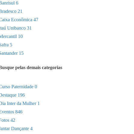
Banrisul
6
Bradesco
21
Caixa Econômica
47
Itaú Unibanco
31
Mercantil
10
Safra
5
Santander
15
Busque pelas demais categorias
Curso Paternidade
0
Destaque
196
Dia Inter da Mulher
1
Eventos
846
Fotos
42
Jantar Dançante
4