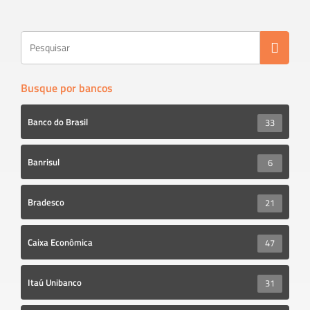
ok
Busque por bancos
Banco do Brasil
33
Banrisul
6
Bradesco
21
Caixa Econômica
47
Itaú Unibanco
31