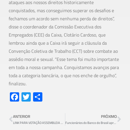
ataques aos nossos direitos historicamente
conquistados, mas conseguimos superar os desafios e
fechamos um acordo sem nenhuma perda de direitos”,
disse o coordenador da Comissão Executiva dos
Empregados (CEE) da Caixa, Clotário Cardoso, que
lembrou ainda que a Caixa irá seguir a cláusula da
Convenção Coletiva de Trabalho (CCT) sobre combate ao
assédio moral e sexual. “Esse tema foi muito importante
em toda a nossa campanha. Conquistamos avanços para
toda a categoria bancária, o que nos enche de orgulho”,
finalizou.
Fa
T
S
ce
wi
h
b
tt
ar
ANTERIOR
PRÓXIMO
o
er
e
LINK PARA VOTAÇÃO ASSEMBLEIA BANRISUL – A votação será no período das 11:00 horas às 13:00 horas do dia 02/09/2022 (Sexta Feira).
Funcionários do Banco do Brasil aprovam novo acordo coletivo