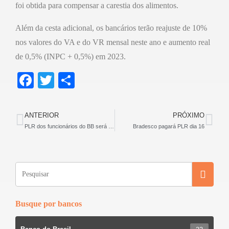
foi obtida para compensar a carestia dos alimentos.
Além da cesta adicional, os bancários terão reajuste de 10%
nos valores do VA e do VR mensal neste ano e aumento real
de 0,5% (INPC + 0,5%) em 2023.
F
T
S
a
wi
h
c
tt
ar
ANTERIOR
PRÓXIMO
e
er
e
PLR dos funcionários do BB será paga nesta segunda-feira, 05 de setembro
Bradesco pagará PLR dia 16
b
o
o
k
Busque por bancos