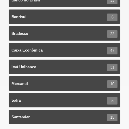
Banco do Brasil
33
Banrisul
6
Bradesco
22
Caixa Econômica
47
Itaú Unibanco
31
Mercantil
10
Safra
5
Santander
15