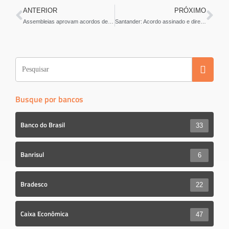
c
tt
ar
ANTERIOR
PRÓXIMO
e
er
e
Assembleias aprovam acordos de trabalho do Santander
Santander: Acordo assinado e direitos garantidos
b
o
o
k
Busque por bancos
Banco do Brasil
33
Banrisul
6
Bradesco
22
Caixa Econômica
47