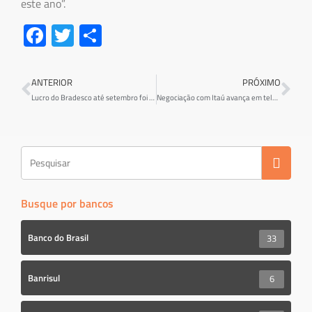
este ano”.
Fa
T
S
ce
wi
h
b
tt
ar
ANTERIOR
PRÓXIMO
o
er
e
Lucro do Bradesco até setembro foi de R$ 19 bi
Negociação com Itaú avança em teletrabalho, PCR e bolsa-educação
ok
Busque por bancos
Banco do Brasil
33
Banrisul
6