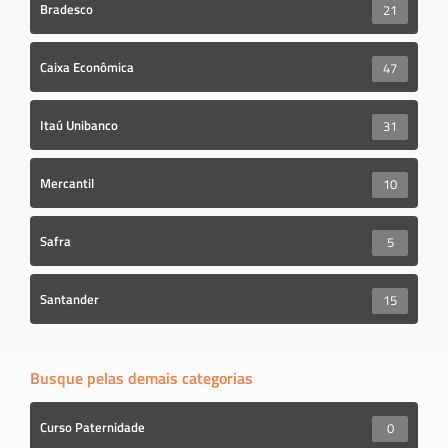
Bradesco
21
Caixa Econômica
47
Itaú Unibanco
31
Mercantil
10
Safra
5
Santander
15
Busque pelas demais categorias
Curso Paternidade
0