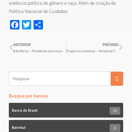
violência política de gênero e raça. Além de criação da
Política Nacional de Cuidados.
Fa
T
S
ce
wi
h
b
tt
ar
ANTERIOR
PRÓXIMO
o
er
e
8 de Março – Presidente anuncia projeto para igualar salários de homens e mulheres
Prepare as chuteiras – Torneio de Futebol Suiço dos Bancários está de volta
ok
Busque por bancos
Banco do Brasil
33
Banrisul
6