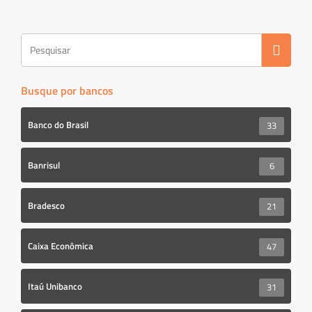
ok
Busque por bancos
Banco do Brasil
33
Banrisul
6
Bradesco
21
Caixa Econômica
47
Itaú Unibanco
31