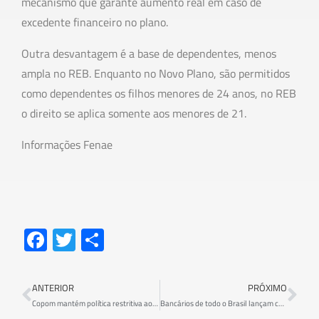
mecanismo que garante aumento real em caso de
excedente financeiro no plano.
Outra desvantagem é a base de dependentes, menos
ampla no REB. Enquanto no Novo Plano, são permitidos
como dependentes os filhos menores de 24 anos, no REB
o direito se aplica somente aos menores de 21.
Informações Fenae
Fa
T
S
ce
wi
h
b
tt
ar
ANTERIOR
PRÓXIMO
o
er
e
Copom mantém política restritiva ao desenvolvimento do país com Selic em 13,75%
Bancários de todo o Brasil lançam campanha #BancoParaTodos