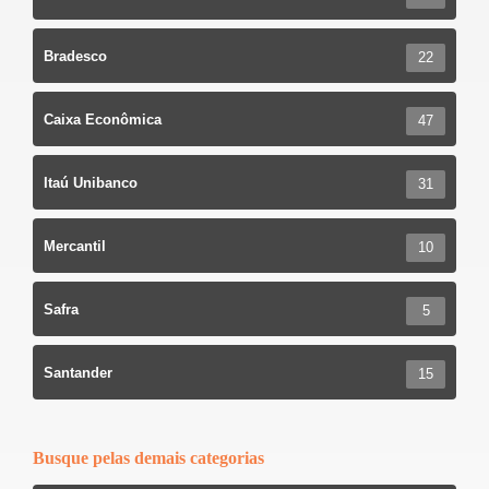
Bradesco
22
Caixa Econômica
47
Itaú Unibanco
31
Mercantil
10
Safra
5
Santander
15
Busque pelas demais categorias