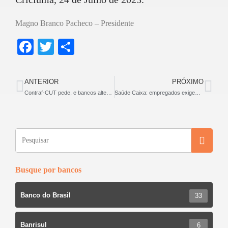
Magno Branco Pacheco – Presidente
F
T
S
a
wi
h
c
tt
ar
ANTERIOR
PRÓXIMO
e
er
e
Contraf-CUT pede, e bancos alteram horário nos jogos do Brasil
Saúde Caixa: empregados exigem aprofundamento do debate
b
o
o
k
Busque por bancos
Banco do Brasil
33
Banrisul
6