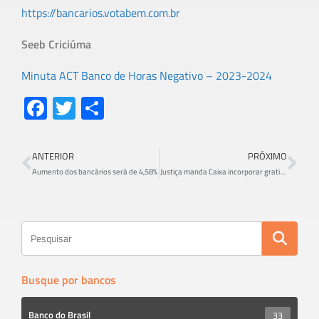
https://bancarios.votabem.com.br
Seeb Criciúma
Minuta ACT Banco de Horas Negativo – 2023-2024
Fa
T
S
ce
wi
h
b
tt
ar
ANTERIOR
PRÓXIMO
o
er
e
Aumento dos bancários será de 4,58%
Justiça manda Caixa incorporar gratificação de função aos salários
ok
Busque por bancos
Banco do Brasil
33