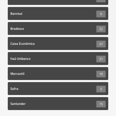
Banrisul
6
Bradesco
22
Caixa Econômica
47
Itaú Unibanco
31
Mercantil
10
Safra
5
Santander
15