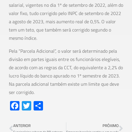
salarial, vigentes no dia 1º de setembro de 2022, além do
valor fixo, tudo corrigido pelo INPC de setembro de 2022
a agosto de 2023, mais aumento real de 0,5%. O valor
tem um teto, que também será corrigido segundo o
mesmo índice.
Pela “Parcela Adicional”, o valor será determinado pela
divisão em partes iguais entre os funcionários elegíveis,
de acordo com as regras da CCT, do equivalente a 2,2% do
lucro líquido do banco apurado no 1º semestre de 2023.
Na parcela adicional também existe um limite que deve
ser corrigido.
Fa
T
S
ce
wi
h
b
tt
ar
ANTERIOR
PRÓXIMO
Funcionários cobram do BB entrega da revisão da tabela PIP
Emprego bancário continua em queda