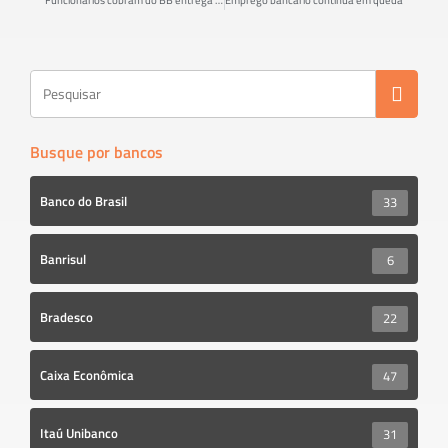
o
er
e
ok
Busque por bancos
Banco do Brasil
33
Banrisul
6
Bradesco
22
Caixa Econômica
47
Itaú Unibanco
31