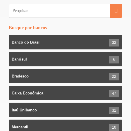
o
o
k
Busque por bancos
Banco do Brasil
33
Banrisul
6
Bradesco
22
Caixa Econômica
47
Itaú Unibanco
31
Mercantil
10