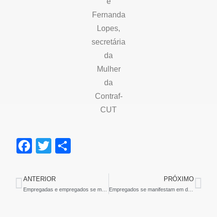
e
Fernanda
Lopes,
secretária
da
Mulher
da
Contraf-
CUT
F
T
S
a
wi
h
c
tt
ar
ANTERIOR
PRÓXIMO
e
er
e
Empregadas e empregados se manifestam em defesa do Saúde Caixa
Empregados se manifestam em defesa do Saúde Caixa
b