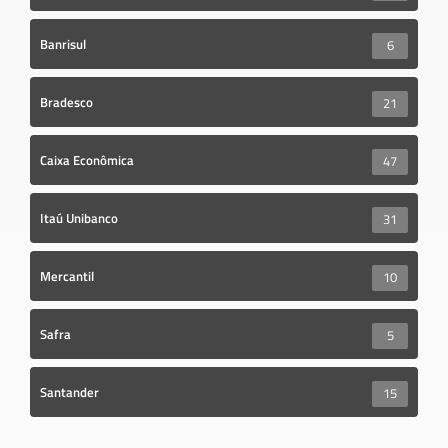
Banrisul
6
Bradesco
21
Caixa Econômica
47
Itaú Unibanco
31
Mercantil
10
Safra
5
Santander
15