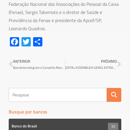
Federação Nacional das Associações do Pessoal da Caixa
(Fenae), Sergio Takemoto e o diretor de Saúde e
Previdência da Fenae e presidente da Apcef/SP,
Leonardo Quadros.
Fa
T
S
ce
wi
h
b
tt
ar
ANTERIOR
PRÓXIMO
o
er
e
Bancários integram o Conselho Municipal de Saúde de Criciúma
EDITAL ASSEMBLEIA GERAL EXTRAORDINÁRIA DAS FACTORING
ok
Busque por bancos
Banco do Brasil
33