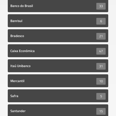
Banco do Brasil
33
Banrisul
6
Bradesco
21
Caixa Econômica
47
Itaú Unibanco
31
Mercantil
10
Safra
5
Santander
15