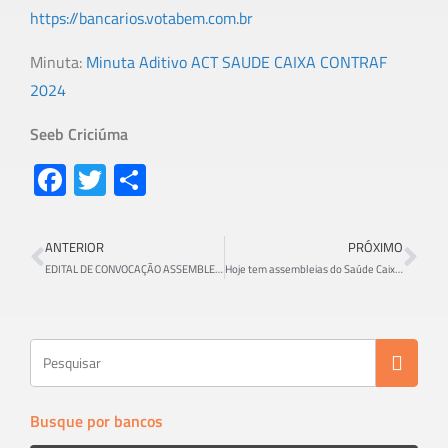
https://bancarios.votabem.com.br
Minuta:
Minuta Aditivo ACT SAUDE CAIXA CONTRAF
2024
Seeb Criciúma
Fa
T
S
ce
wi
h
b
tt
ar
ANTERIOR
PRÓXIMO
o
er
e
EDITAL DE CONVOCAÇÃO ASSEMBLEIA GERAL EXTRAORDINÁRIA ESPECÍFICA DA CAIXA
Hoje tem assembleias do Saúde Caixa: Vote sim
ok
Busque por bancos