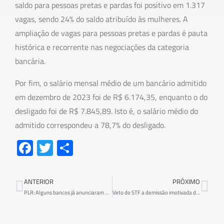
saldo para pessoas pretas e pardas foi positivo em 1.317
vagas, sendo 24% do saldo atribuído às mulheres. A
ampliação de vagas para pessoas pretas e pardas é pauta
histórica e recorrente nas negociações da categoria
bancária.
Por fim, o salário mensal médio de um bancário admitido
em dezembro de 2023 foi de R$ 6.174,35, enquanto o do
desligado foi de R$ 7.845,89. Isto é, o salário médio do
admitido correspondeu a 78,7% do desligado.
Fa
T
S
ce
wi
h
b
tt
ar
ANTERIOR
PRÓXIMO
o
er
e
PLR: Alguns bancos já anunciaram data de pagamento
Veto do STF a demissão imotivada de trabalhadores públicos fortalece estado democrático de direito
ok