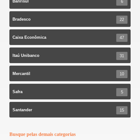
Banrisul
6
Bradesco
22
Caixa Econômica
47
Itaú Unibanco
31
Mercantil
10
Safra
5
Santander
15
Busque pelas demais categorias