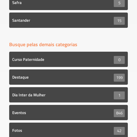
Safra
5
Santander
15
Busque pelas demais categorias
Curso Paternidade
0
Destaque
199
Dia Inter da Mulher
1
Eventos
846
Fotos
42