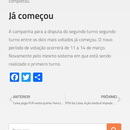
completou.
Já começou
A campanha para a disputa do segundo turno segundo
turno entre os dois mais votados já começou. O novo
período de votação ocorrerá de 11 a 14 de março.
Novamente pelo mesmo sistema em que está sendo
realizado o primeiro turno.
Fa
T
S
ce
wi
h
b
tt
ar
ANTERIOR
PRÓXIMO
o
er
e
Caixa paga PLR nesta quinta-feira (29)
PDV da Caixa: Ação sindical impede perdas aos empregados
ok