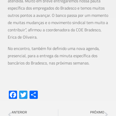
atendida. Muito em breve entregaremos nossa pauta
específica dos empregados do Bradesco e temos muitos
outros pontos a avançar. O banco passa por um momento
de muitas mudanças e o movimento sindical tem muito a
contribuir”, afirmou a coordenadora da COE Bradesco,
Erica de Oliveira.
No encontro, também foi definido uma nova agenda,
presencial, para a entrega da minuta específica dos
bancários do Bradesco, nas próximas semanas.
Fa
T
S
ce
wi
h
b
tt
ar
ANTERIOR
PRÓXIMO