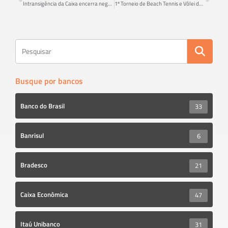
o
er
e
Intransigência da Caixa encerra negociações sobre redução de jornada para pais/mães e responsáveis por PcD e neurodivergentes (TEA)
1º Torneio de Beach Tennis e Vôlei de Praia do Sindicato dos Bancários encerra com sucesso e envolvimento da categoria
ok
Busque por bancos
Banco do Brasil
33
Banrisul
6
Bradesco
21
Caixa Econômica
47
Itaú Unibanco
31