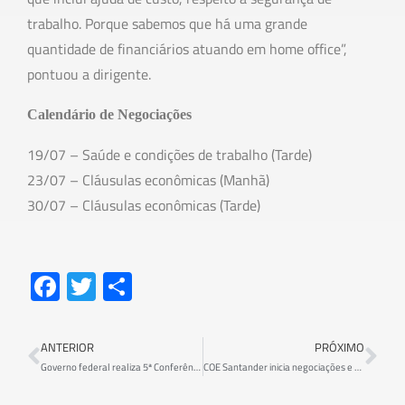
trabalho. Porque sabemos que há uma grande
quantidade de financiários atuando em home office”,
pontuou a dirigente.
Calendário de Negociações
19/07 – Saúde e condições de trabalho (Tarde)
23/07 – Cláusulas econômicas (Manhã)
30/07 – Cláusulas econômicas (Tarde)
Fa
T
S
ce
wi
h
b
tt
ar
ANTERIOR
PRÓXIMO
o
er
e
Governo federal realiza 5ª Conferência Nacional da Pessoa com Deficiência
COE Santander inicia negociações e reitera defesa dos direitos dos empregados
ok