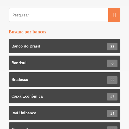
Busque por bancos
33
Banco do Brasil
6
Banrisul
22
Bradesco
47
Caixa Econômica
31
Itaú Unibanco