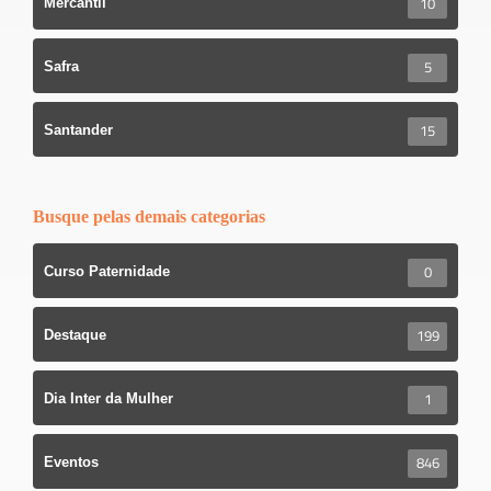
10
Mercantil
5
Safra
15
Santander
Busque pelas demais categorias
0
Curso Paternidade
199
Destaque
1
Dia Inter da Mulher
846
Eventos