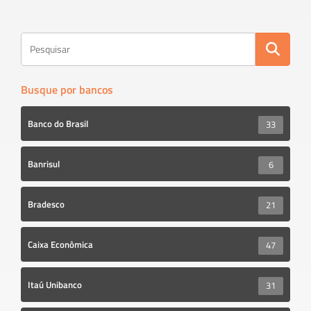
ok
Busque por bancos
Banco do Brasil
33
Banrisul
6
Bradesco
21
Caixa Econômica
47
Itaú Unibanco
31