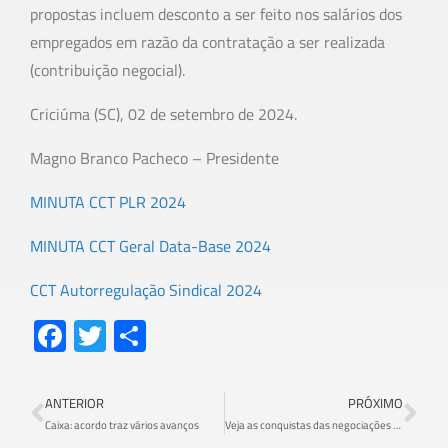
propostas incluem desconto a ser feito nos salários dos
empregados em razão da contratação a ser realizada
(contribuição negocial).
Criciúma (SC), 02 de setembro de 2024.
Magno Branco Pacheco – Presidente
MINUTA CCT PLR 2024
MINUTA CCT Geral Data-Base 2024
CCT Autorregulação Sindical 2024
Fa
T
S
ce
wi
h
b
tt
ar
ANTERIOR
PRÓXIMO
o
er
e
Caixa: acordo traz vários avanços
Veja as conquistas das negociações com a Caixa