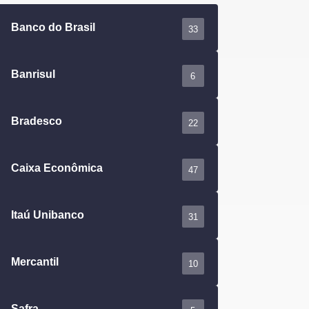
Banco do Brasil
33
Banrisul
6
Bradesco
22
Caixa Econômica
47
Itaú Unibanco
31
Mercantil
10
Safra