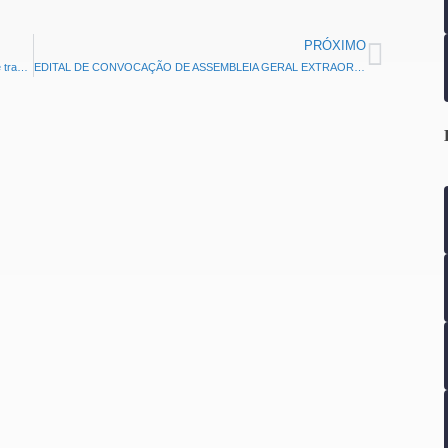
PRÓXIMO
Bancários e bancárias de todo o país aprovam convenção de trabalho 2024-2026
EDITAL DE CONVOCAÇÃO DE ASSEMBLEIA GERAL EXTRAORDINÁRIA EMPREGADOS CAIXA