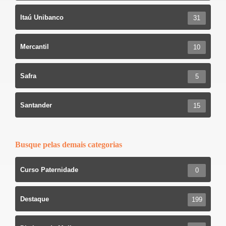
Itaú Unibanco
31
Mercantil
10
Safra
5
Santander
15
Busque pelas demais categorias
Curso Paternidade
0
Destaque
199