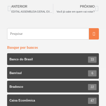
c
tt
ar
ANTERIOR
PRÓXIMO
e
er
e
EDITAL ASSEMBLEIA GERAL EXTRAORDINÁRIA DAS FACTORING
Você já sabe em quem vai votar?
b
o
o
k
Busque por bancos
Banco do Brasil
33
Banrisul
6
Bradesco
22
Caixa Econômica
47