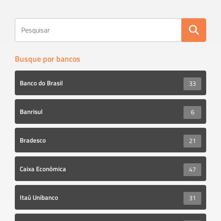
ok
Busque por bancos
Banco do Brasil
33
Banrisul
6
Bradesco
21
Caixa Econômica
47
Itaú Unibanco
31