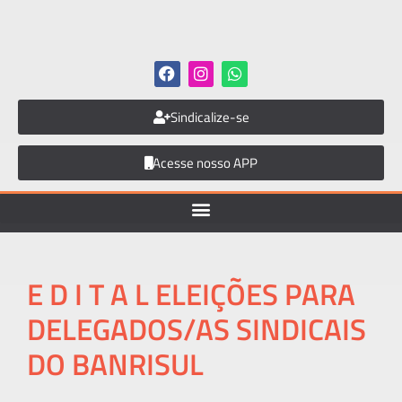
Sindicalize-se
Acesse nosso APP
E D I T A L ELEIÇÕES PARA
DELEGADOS/AS SINDICAIS
DO BANRISUL