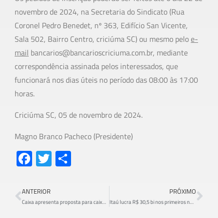
novembro de 2024, na Secretaria do Sindicato (Rua
Coronel Pedro Benedet, nº 363, Edifício San Vicente,
Sala 502, Bairro Centro, criciúma SC) ou mesmo pelo
e-
mail
bancarios@bancarioscriciuma.com.br, mediante
correspondência assinada pelos interessados, que
funcionará nos dias úteis no período das 08:00 às 17:00
horas.
Criciúma SC, 05 de novembro de 2024.
Magno Branco Pacheco (Presidente)
Fa
T
S
ce
wi
h
b
tt
ar
ANTERIOR
PRÓXIMO
o
er
e
Caixa apresenta proposta para caixas e tesoureiros
Itaú lucra R$ 30,5 bi nos primeiros nove meses de 2024