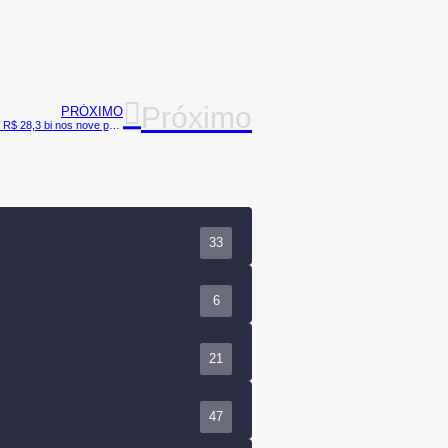
Próximo
PRÓXIMO
BB segue com crescimento significativo e apresenta resultado de R$ 28,3 bi nos nove primeiros meses do ano
33
6
21
47