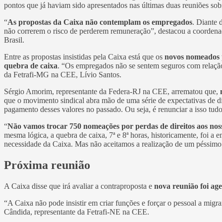
pontos que já haviam sido apresentados nas últimas duas reuniões sob
“
As propostas da Caixa não contemplam os empregados
. Diante 
não correrem o risco de perderem remuneração”, destacou a coorden
Brasil.
Entre as propostas insistidas pela Caixa está que os
novos nomeados pa
quebra de caixa
. “Os empregados não se sentem seguros com relação a
da Fetrafi-MG na CEE, Lívio Santos.
Sérgio Amorim, representante da Federa-RJ na CEE, arrematou que,
que o movimento sindical abra mão de uma série de expectativas de dire
pagamento desses valores no passado. Ou seja, é renunciar a isso tu
“
Não vamos trocar 750 nomeações por perdas de direitos aos nos
mesma lógica, a quebra de caixa, 7ª e 8ª horas, historicamente, foi a
necessidade da Caixa. Mas não aceitamos a realização de um péssimo
Próxima reunião
A Caixa disse que irá avaliar a contraproposta e
nova reunião foi age
“A Caixa não pode insistir em criar funções e forçar o pessoal a migr
Cândida, representante da Fetrafi-NE na CEE.