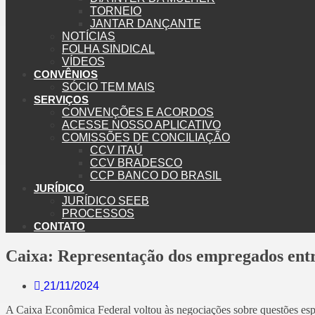
TORNEIO
JANTAR DANÇANTE
NOTÍCIAS
FOLHA SINDICAL
VÍDEOS
CONVÊNIOS
SÓCIO TEM MAIS
SERVIÇOS
CONVENÇÕES E ACORDOS
ACESSE NOSSO APLICATIVO
COMISSÕES DE CONCILIAÇÃO
CCV ITAÚ
CCV BRADESCO
CCP BANCO DO BRASIL
JURÍDICO
JURÍDICO SEEB
PROCESSOS
CONTATO
Caixa: Representação dos empregados entr
21/11/2024
A Caixa Econômica Federal voltou às negociações sobre questões especí