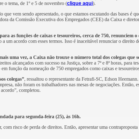
re o tema, de 1º e 5 de novembro (
clique aqui
).
do que vem sendo apresentado, o que estamos escutando das bases é que
adora da Comissão Executiva dos Empregados (CEE) da Caixa e diretor
ra as funções de caixas e tesoureiros, cerca de 750, renunciem o 
 um acordo com esses termos. Isso é inaceitável renunciar o direito de
mais uma vez, a Caixa não trouxe o número total dos colegas que s
itos alcançados com sucesso na Justiça, sobre a 7ª e 8ª horas, para tes
do em função da nomeação de 750 empregados como caixas e tesoureiros.
sos colegas”
, ressaltou o representante da Fetrafi-SC, Edson Heemann.
 empresa, não foram os trabalhadores nas mesas de negociações. Então, 
 acordo”, completou.
ndada para segunda-feira (25), às 16h.
ar, com risco de perda de direitos. Então, apresentar uma contraproposta