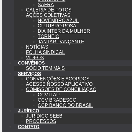
SAFRA
GALERIA DE FOTOS
AÇÕES COLETIVAS
NOVEMBRO AZUL
OUTUBRO ROSA
DIA INTER DA MULHER
TORNEIO
JANTAR DANÇANTE
NOTÍCIAS
FOLHA SINDICAL
VÍDEOS
CONVÊNIOS
SÓCIO TEM MAIS
SERVIÇOS
CONVENÇÕES E ACORDOS
ACESSE NOSSO APLICATIVO
COMISSÕES DE CONCILIAÇÃO
CCV ITAÚ
CCV BRADESCO
CCP BANCO DO BRASIL
JURÍDICO
JURÍDICO SEEB
PROCESSOS
CONTATO