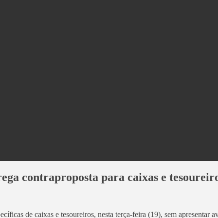
ega contraproposta para caixas e tesoureir
ficas de caixas e tesoureiros, nesta terça-feira (19), sem apresentar 