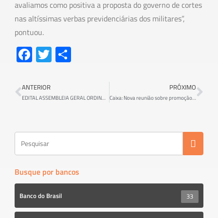
avaliamos como positiva a proposta do governo de cortes
nas altíssimas verbas previdenciárias dos militares”,
pontuou.
Fa
T
S
ce
wi
h
b
tt
ar
ANTERIOR
PRÓXIMO
o
er
e
EDITAL ASSEMBLEIA GERAL ORDINÁRIA ORÇAMENTÁRIA
Caixa: Nova reunião sobre promoção por mérito será nesta segunda-feira
ok
Busque por bancos
Banco do Brasil
33