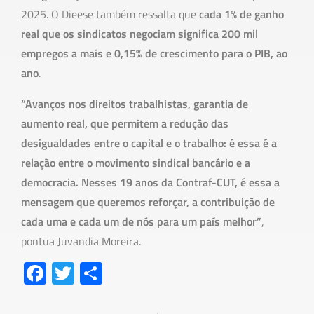
2025. O Dieese também ressalta que
cada 1% de ganho
real que os sindicatos negociam significa 200 mil
empregos a mais e 0,15% de crescimento para o PIB, ao
ano
.
“Avanços nos direitos trabalhistas, garantia de
aumento real, que permitem a redução das
desigualdades entre o capital e o trabalho: é essa é a
relação entre o movimento sindical bancário e a
democracia. Nesses 19 anos da Contraf-CUT, é essa a
mensagem que queremos reforçar, a contribuição de
cada uma e cada um de nós para um país melhor”
,
pontua Juvandia Moreira.
Fa
T
S
ce
wi
h