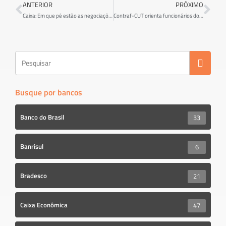
b
tt
ar
ANTERIOR
PRÓXIMO
o
er
e
Caixa: Em que pé estão as negociações para caixas e tesoureiros
Contraf-CUT orienta funcionários do Banco do Brasil a não aderirem à proposta da Cassi
ok
Busque por bancos
Banco do Brasil
33
Banrisul
6
Bradesco
21
Caixa Econômica
47