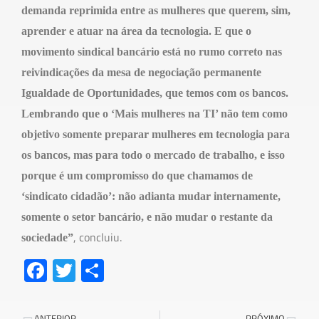
demanda reprimida entre as mulheres que querem, sim,
aprender e atuar na área da tecnologia. E que o
movimento sindical bancário está no rumo correto nas
reivindicações da mesa de negociação permanente
Igualdade de Oportunidades, que temos com os bancos.
Lembrando que o ‘Mais mulheres na TI’ não tem como
objetivo somente preparar mulheres em tecnologia para
os bancos, mas para todo o mercado de trabalho, e isso
porque é um compromisso do que chamamos de
‘sindicato cidadão’: não adianta mudar internamente,
somente o setor bancário, e não mudar o restante da
, concluiu.
sociedade”
Fa
T
S
ce
wi
h
b
tt
ar
ANTERIOR
PRÓXIMO