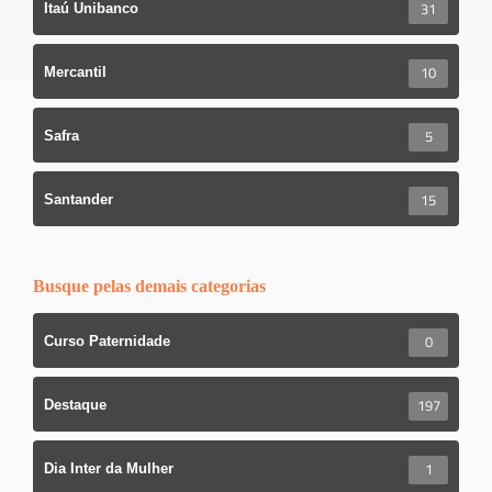
31
Itaú Unibanco
10
Mercantil
5
Safra
15
Santander
Busque pelas demais categorias
0
Curso Paternidade
197
Destaque
1
Dia Inter da Mulher