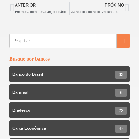
c
tt
ar
ANTERIOR
PRÓXIMO
e
er
e
Em mesa com Fenaban, bancários recebem dados sobre avanços à diversidade
Dia Mundial do Meio Ambiente: um chamado urgente à ação coletiva pelo planeta
b
o
o
k
Busque por bancos
Banco do Brasil
33
Banrisul
6
Bradesco
22
Caixa Econômica
47