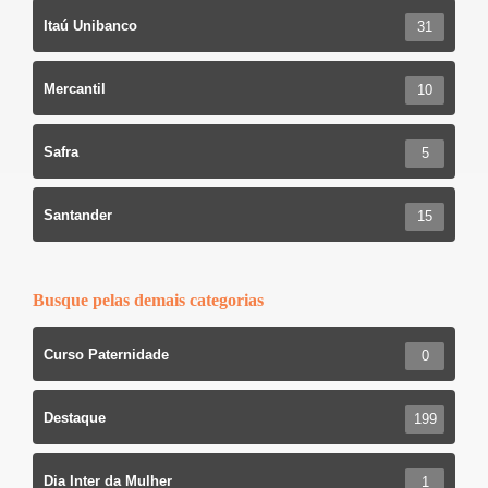
Itaú Unibanco
31
Mercantil
10
Safra
5
Santander
15
Busque pelas demais categorias
Curso Paternidade
0
Destaque
199
Dia Inter da Mulher
1