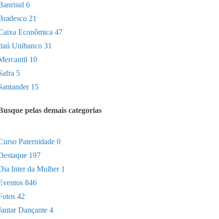
Banrisul
6
Bradesco
21
Caixa Econômica
47
Itaú Unibanco
31
Mercantil
10
Safra
5
Santander
15
Busque pelas demais categorias
Curso Paternidade
0
Destaque
197
Dia Inter da Mulher
1
Eventos
846
Fotos
42
Jantar Dançante
4