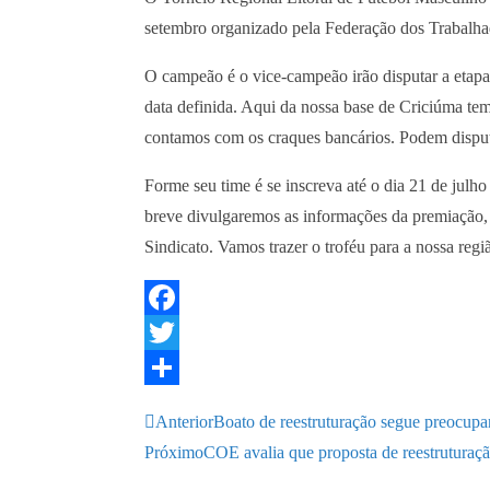
setembro organizado pela Federação dos Trabalha
O campeão é o vice-campeão irão disputar a etapa
data definida. Aqui da nossa base de Criciúma tem
contamos com os craques bancários. Podem disputa
Forme seu time é se inscreva até o dia 21 de ju
breve divulgaremos as informações da premiação, 
Sindicato. Vamos trazer o troféu para a nossa regi
F
a
T
c
w
S
Anterior
Boato de reestruturação segue preocup
e
i
h
Próximo
COE avalia que proposta de reestruturaç
b
t
a