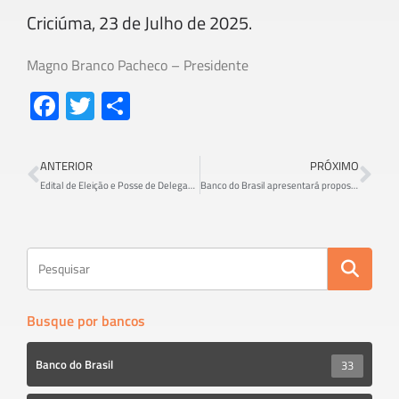
Criciúma, 23 de Julho de 2025.
Magno Branco Pacheco – Presidente
Fa
T
S
ce
wi
h
b
tt
ar
ANTERIOR
PRÓXIMO
o
er
e
Edital de Eleição e Posse de Delegado Sindical do Banco do Brasil
Banco do Brasil apresentará proposta aos egressos nesta quarta-feira, 30
ok
Busque por bancos
Banco do Brasil
33