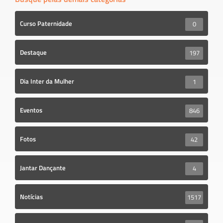
Curso Paternidade
0
Destaque
197
Dia Inter da Mulher
1
Eventos
846
Fotos
42
Jantar Dançante
4
Notícias
1517