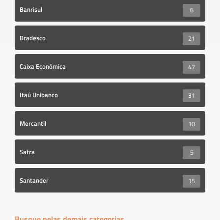
Banrisul
6
Bradesco
21
Caixa Econômica
47
Itaú Unibanco
31
Mercantil
10
Safra
5
Santander
15
Busque pelas demais categorias