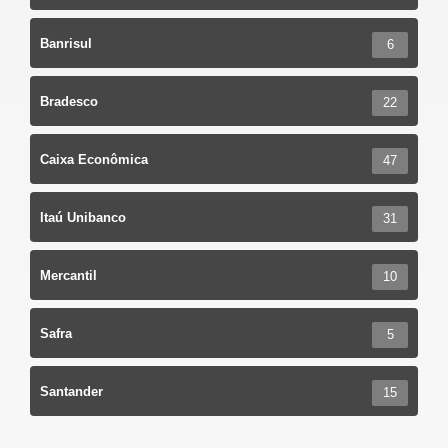
Banrisul
6
Bradesco
22
Caixa Econômica
47
Itaú Unibanco
31
Mercantil
10
Safra
5
Santander
15