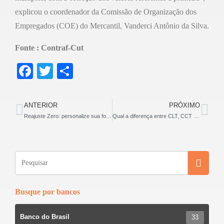
explicou o coordenador da Comissão de Organização dos
Empregados (COE) do Mercantil, Vanderci Antônio da Silva.
Fonte : Contraf-Cut
F
T
S
a
wi
h
c
tt
ar
ANTERIOR
PRÓXIMO
e
er
e
Reajuste Zero: personalize sua foto nas redes sociais e participe da campanha
Qual a diferença entre CLT, CCT e ACT?
b
o
o
k
Busque por bancos
Banco do Brasil
33