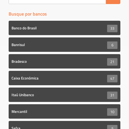
Busque por bancos
Banco do Brasil
33
Banrisul
6
Bradesco
21
Caixa Econômica
47
Itaú Unibanco
31
Mercantil
10
Safra
5