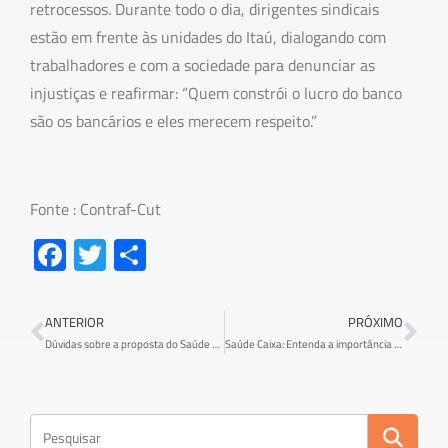
retrocessos. Durante todo o dia, dirigentes sindicais
estão em frente às unidades do Itaú, dialogando com
trabalhadores e com a sociedade para denunciar as
injustiças e reafirmar: “Quem constrói o lucro do banco
são os bancários e eles merecem respeito.”
Fonte : Contraf-Cut
Fa
T
S
ce
wi
h
b
tt
ar
ANTERIOR
PRÓXIMO
o
er
e
Dúvidas sobre a proposta do Saúde Caixa? Confira as respostas para as perguntas mais frequentes
Saúde Caixa: Entenda a importância do reajuste zero
ok